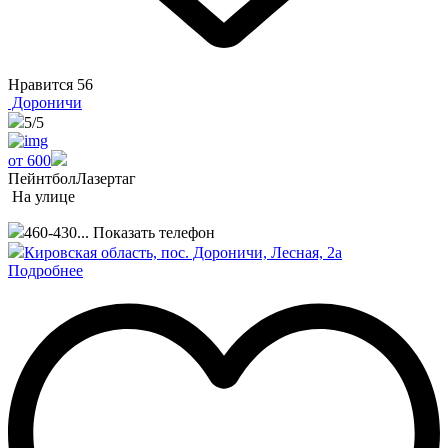
Нравится
56
Дороничи
5
/5
от 600
Пейнтбол
Лазертаг
На улице
460-430...
Показать телефон
Кировская область, пос. Дороничи, Лесная, 2а
Подробнее