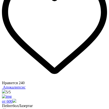
Нравится
240
Апокалипсис
5
/5
от 600
Пейнтбол
Лазертаг