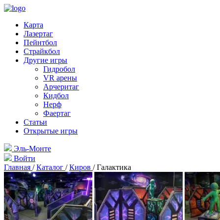
Карта
Лазертаг
Пейнтбол
Страйкбол
Другие игры
Гидробол
VR арены
Арчеритаг
Кидбол
Нерф
Фаертаг
Статьи
Открытые игры
Эль-Монте
Войти
Главная
/
Каталог
/
Киров
/
Галактика