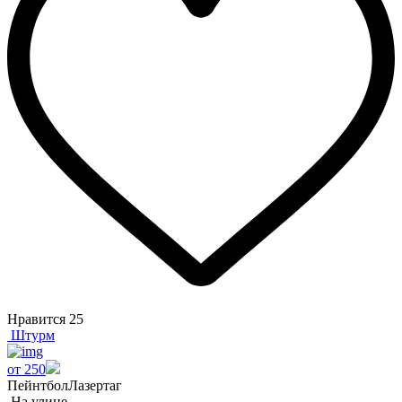
Нравится
25
Штурм
от 250
Пейнтбол
Лазертаг
На улице