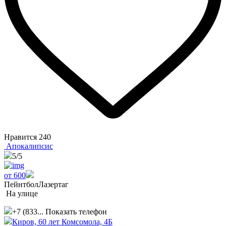
Нравится
240
Апокалипсис
5
/5
от 600
Пейнтбол
Лазертаг
На улице
+7 (833...
Показать телефон
Киров, ​60 лет Комсомола, 4Б