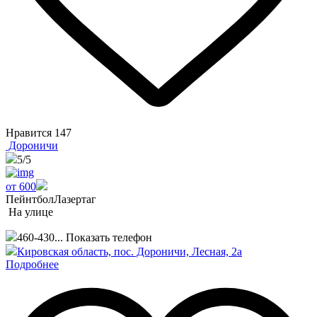
Нравится
147
Дороничи
5
/5
от 600
Пейнтбол
Лазертаг
На улице
460-430...
Показать телефон
Кировская область, пос. Дороничи, Лесная, 2а
Подробнее