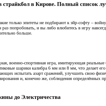
 в страйкбол в Кирове. Полный список лу
акие только эпитеты не подбирают к эйр-софту – войн
н раз попробовать, и вы либо влюбитесь в игру навсег
чительно больше.
мандная, военно-спортивная игра, имитирующая реальные
стиковые шарики калибра 6 мм или 8 мм, что делает ег
лающих испытать азарт сражений, улучшить свою физи
нирования и, конечно же, соблюдения определённых пр
жины до Электричества