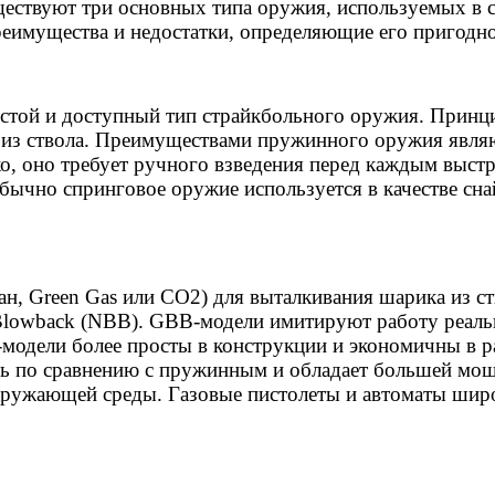
ществуют три основных типа оружия, используемых в с
реимущества и недостатки, определяющие его пригодн
стой и доступный тип страйкбольного оружия. Принци
 из ствола. Преимуществами пружинного оружия являют
ко, оно требует ручного взведения перед каждым выстр
бычно спринговое оружие используется в качестве сна
н, Green Gas или CO2) для выталкивания шарика из ст
Blowback (NBB). GBB-модели имитируют работу реаль
модели более просты в конструкции и экономичны в ра
ь по сравнению с пружинным и обладает большей мощ
окружающей среды. Газовые пистолеты и автоматы широ