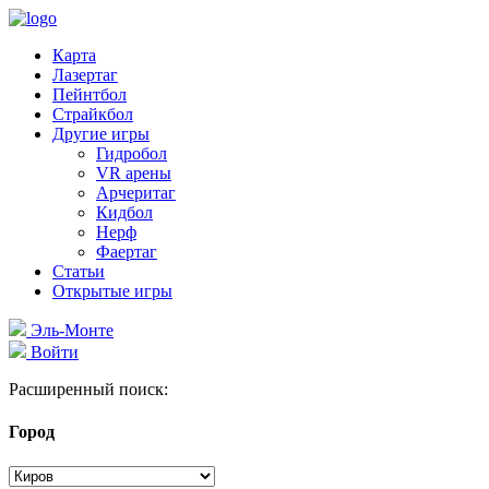
Карта
Лазертаг
Пейнтбол
Страйкбол
Другие игры
Гидробол
VR арены
Арчеритаг
Кидбол
Нерф
Фаертаг
Статьи
Открытые игры
Эль-Монте
Войти
Расширенный поиск:
Город