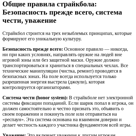
Общие правила страйкбола:
Безопасность прежде всего, система
чести, уважение
Страйкбол строится на трех незыблемых принципах, которые
формируют его уникальную культуру.
Безопасность прежде всего:
Основное правило — никогда,
ни при каких условиях, направлять оружие на людей вне
игровой зоны или без защитной маски. Оружие должно
транспортироваться и храниться в специальных чехлах. Все
технические манипуляции (чистка, ремонт) проводятся в
безопасных зонах. На поле всегда используется только
разрешенная энергия выстрела (джоули), которая
контролируется организаторами.
Система чести (honor system):
В страйкболе нет электронной
системы фиксации попаданий. Если шарик попал в игрока, он
должен самостоятельно и честно признать это, объявить о
своем поражении и покинуть поле или отправиться на
«респаун». Эта система основана на взаимном доверии и
делает честность каждого участника фундаментом всей игры.
Уважение:
Это включает уважение к другим игрокам