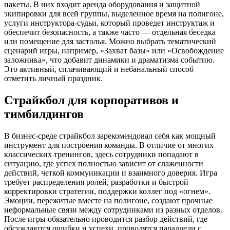
пакеты. В них входит аренда оборудования и защитной
экипировки для всей группы, выделенное время на полигоне,
услуги инструктора-судьи, который проведет инструктаж и
обеспечит безопасность, а также часто — отдельная беседка
или помещение для застолья. Можно выбрать тематический
сценарий игры, например, «Захват базы» или «Освобождение
заложника», что добавит динамики и драматизма событию.
Это активный, сплачивающий и небанальный способ
отметить личный праздник.
Страйкбол для корпоративов и
тимбилдингов
В бизнес-среде страйкбол зарекомендовал себя как мощный
инструмент для построения команды. В отличие от многих
классических тренингов, здесь сотрудники попадают в
ситуацию, где успех полностью зависит от слаженности
действий, четкой коммуникации и взаимного доверия. Игра
требует распределения ролей, разработки и быстрой
корректировки стратегии, поддержки коллег под «огнем».
Эмоции, пережитые вместе на полигоне, создают прочные
неформальные связи между сотрудниками из разных отделов.
После игры обязательно проводится разбор действий, где
обсуждаются ошибки и успехи, проводятся параллели с