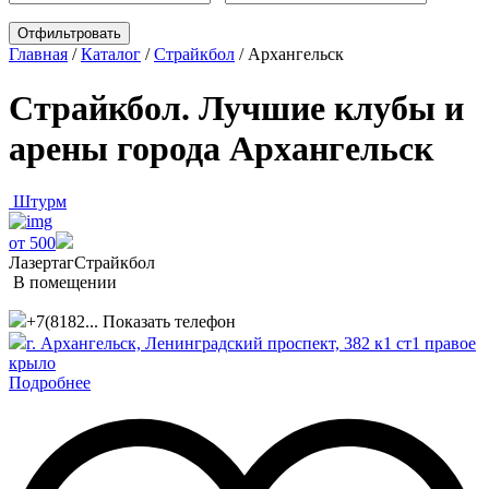
Главная
/
Каталог
/
Страйкбол
/
Архангельск
Страйкбол. Лучшие клубы и
арены города Архангельск
Штурм
от 500
Лазертаг
Страйкбол
В помещении
+7(8182...
Показать телефон
г. Архангельск, ​Ленинградский проспект, 382 к1 ст1​ правое
крыло
Подробнее