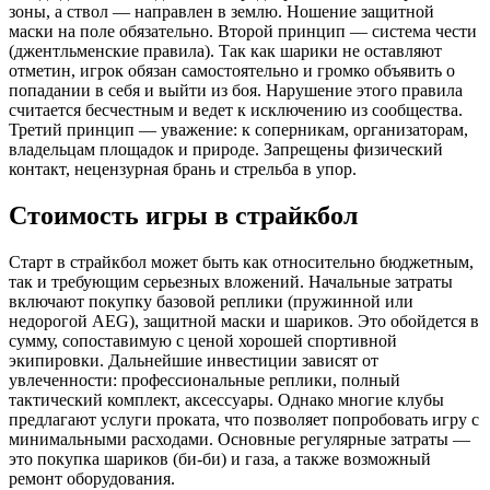
зоны, а ствол — направлен в землю. Ношение защитной
маски на поле обязательно. Второй принцип — система чести
(джентльменские правила). Так как шарики не оставляют
отметин, игрок обязан самостоятельно и громко объявить о
попадании в себя и выйти из боя. Нарушение этого правила
считается бесчестным и ведет к исключению из сообщества.
Третий принцип — уважение: к соперникам, организаторам,
владельцам площадок и природе. Запрещены физический
контакт, нецензурная брань и стрельба в упор.
Стоимость игры в страйкбол
Старт в страйкбол может быть как относительно бюджетным,
так и требующим серьезных вложений. Начальные затраты
включают покупку базовой реплики (пружинной или
недорогой AEG), защитной маски и шариков. Это обойдется в
сумму, сопоставимую с ценой хорошей спортивной
экипировки. Дальнейшие инвестиции зависят от
увлеченности: профессиональные реплики, полный
тактический комплект, аксессуары. Однако многие клубы
предлагают услуги проката, что позволяет попробовать игру с
минимальными расходами. Основные регулярные затраты —
это покупка шариков (би-би) и газа, а также возможный
ремонт оборудования.