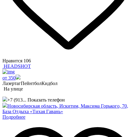
Нравится
106
HEADSHOT
от 350
Лазертаг
Пейнтбол
Кидбол
На улице
+7 (913...
Показать телефон
Новосибирская область, Искитим, Максима Горького, 70,
База Отдыха «Тихая Гавань»
Подробнее