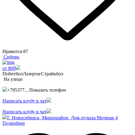
Нравится
87
Сибирь
от 800
Пейнтбол
Лазертаг
Страйкбол
На улице
+795377...
Показать телефон
Написать клубу в чат
Написать клубу в чат
Г. Новосибирск, Микрорайон, Дом отдыха Мочище 4
Подробнее