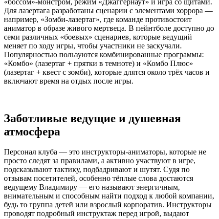
«боссом»-монстром, режим «Джаггернаут» и игра со щитами.
Для лазертага разработаны сценарии с элементами хоррора —
например, «Зомби-лазертаг», где команде противостоит
аниматор в образе живого мертвеца. В пейнтболе доступно до
семи различных «боевых» сценариев, которые ведущий
меняет по ходу игры, чтобы участники не заскучали.
Популярностью пользуются комбинированные программы:
«Комбо» (лазертаг + прятки в темноте) и «Комбо Плюс»
(лазертаг + квест с зомби), которые длятся около трёх часов и
включают время на отдых после игры.
Заботливые ведущие и душевная
атмосфера
Персонал клуба — это инструкторы-аниматоры, которые не
просто следят за правилами, а активно участвуют в игре,
подсказывают тактику, подбадривают и шутят. Судя по
отзывам посетителей, особенно тёплые слова достаются
ведущему Владимиру — его называют энергичным,
внимательным и способным найти подход к любой компании,
будь то группа детей или взрослый корпоратив. Инструкторы
проводят подробный инструктаж перед игрой, выдают