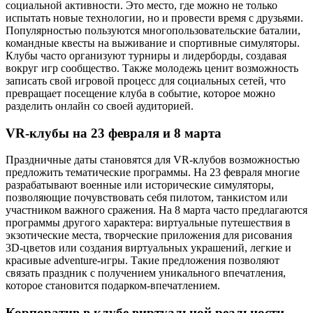
социальной активности. Это место, где можно не только
испытать новые технологии, но и провести время с друзьями.
Популярностью пользуются многопользовательские баталии,
командные квесты на выживание и спортивные симуляторы.
Клубы часто организуют турниры и лидерборды, создавая
вокруг игр сообщество. Также молодежь ценит возможность
записать свой игровой процесс для социальных сетей, что
превращает посещение клуба в событие, которое можно
разделить онлайн со своей аудиторией.
VR-клубы на 23 февраля и 8 марта
Праздничные даты становятся для VR-клубов возможностью
предложить тематические программы. На 23 февраля многие
разрабатывают военные или исторические симуляторы,
позволяющие почувствовать себя пилотом, танкистом или
участником важного сражения. На 8 марта часто предлагаются
программы другого характера: виртуальные путешествия в
экзотические места, творческие приложения для рисования
3D-цветов или создания виртуальных украшений, легкие и
красивые adventure-игры. Такие предложения позволяют
связать праздник с получением уникального впечатления,
которое становится подарком-впечатлением.
Корпоратив в клубе виртуальной реальности