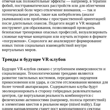
отмечая как положительные эффекты — например, в терапии
фобий, посттравматических расстройств или для облегчения
хронической боли через отвлечение внимания, — так и
потенциальные риски, такие как киберболезнь (аналог
укачивания) или проблемы с пространственной ориентацией
после длительных сеансов. Педагоги видят в VR мощный
инструмент для образования, позволяющий проводить
безопасные тренировки опасных профессий, визуализировать
сложные научные концепции или изучать историю в формате
«погружения». Социологи же анализируют формирование
новых типов социальных взаимодействий внутри
виртуальных миров.
Тренды и будущее VR-клубов
Будущее VR-клубов связано с углублением иммерсивности и
социализации. Технологическими трендами являются
развитие тактильных костюмов, передающих ощущения
прикосновения или удара, и систем отслеживания мимики для
более точной аватаризации. Содержательно клубы будут
эволюционировать в сторону гибридных развлекательных
центров, где виртуальная реальность комбинируется с
физическими активностями (например, полосы препятствий)
и элементами квестов в реальном мире (mixed reality). Еще
одним направлением станет рост корпоративного сектора: