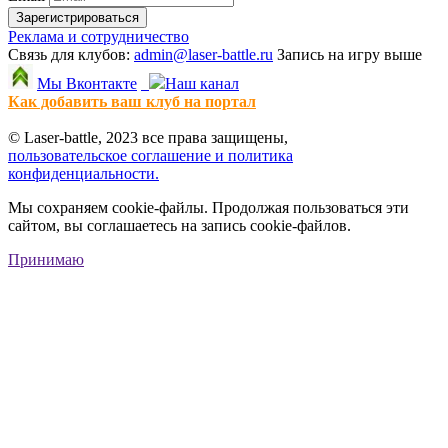
Зарегистрироваться
Реклама и сотрудничество
Связь для клубов:
admin@laser-battle.ru
Запись на игру выше
Мы Вконтакте
Наш канал
Как добавить ваш клуб на портал
© Laser-battle, 2023 все права защищены,
пользовательское соглашение и политика
конфиденциальности.
Мы сохраняем cookie-файлы. Продолжая пользоваться эти
сайтом, вы соглашаетесь на запись cookie-файлов.
Принимаю