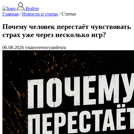
Войти
Главная
/
Новости и статьи
/
Статьи
Почему человек перестаёт чувствовать
страх уже через несколько игр?
06.08.2026 vstaroverowyandexru