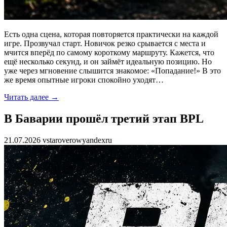
Есть одна сцена, которая повторяется практически на каждой
игре. Прозвучал старт. Новичок резко срывается с места и
мчится вперёд по самому короткому маршруту. Кажется, что
ещё несколько секунд, и он займёт идеальную позицию. Но
уже через мгновение слышится знакомое: «Попадание!» В это
же время опытные игроки спокойно уходят…
Читать далее →
В Баварии прошёл третий этап BPL
21.07.2026 vstaroverowyandexru