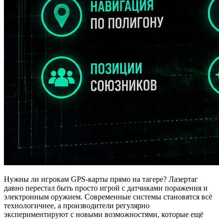
Нужны ли игрокам GPS-карты прямо на тагере? Лазертаг
давно перестал быть просто игрой с датчиками поражения и
электронным оружием. Современные системы становятся всё
технологичнее, а производители регулярно
экспериментируют с новыми возможностями, которые ещё