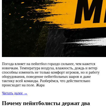
Погода влияет на пейнтбол гораздо сильнее, чем кажется
новичкам. Температура воздуха, влажность, дождь и ветер
способны изменить не только комфорт игроков, но и работу
оборудования, поведение пейнтбольных шаров и даже
тактику всей команды. Разберёмся, что действительно
происходит на поле. Жара
Читать далее →
Почему пейнтболисты держат два