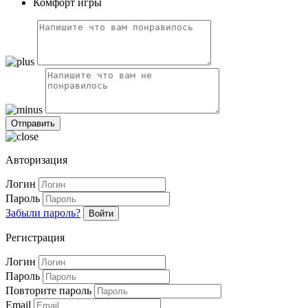
Комфорт игры
Авторизация
Логин
Пароль
Забыли пароль?
Войти
Регистрация
Логин
Пароль
Повторите пароль
Email