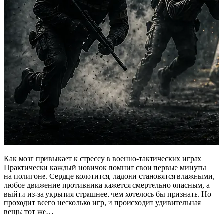
Как мозг привыкает к стрессу в военно-тактических играх
Практически каждый новичок помнит свои первые минуты
на полигоне. Сердце колотится, ладони становятся влажными,
любое движение противника кажется смертельно опасным, а
выйти из-за укрытия страшнее, чем хотелось бы признать. Но
проходит всего несколько игр, и происходит удивительная
вещь: тот же…