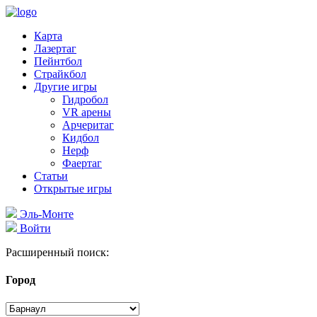
Карта
Лазертаг
Пейнтбол
Страйкбол
Другие игры
Гидробол
VR арены
Арчеритаг
Кидбол
Нерф
Фаертаг
Статьи
Открытые игры
Эль-Монте
Войти
Расширенный поиск:
Город