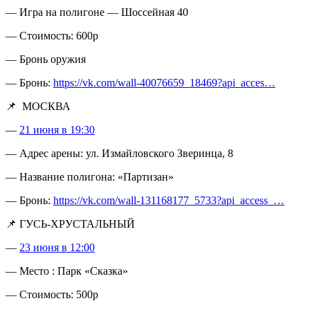
— Игра на полигоне — Шоссейная 40
— Стоимость: 600р
— Бронь оружия
— Бронь:
https://vk.com/wall-40076659_18469?api_acces…
📌
МОСКВА
—
21 июня в 19:30
— Адрес арены: ул. Измайловского Зверинца, 8
— Название полигона: «Партизан»
— Бронь:
https://vk.com/wall-131168177_5733?api_access_…
📌 ГУСЬ-ХРУСТАЛЬНЫЙ
—
23 июня в 12:00
— Место : Парк «Сказка»
— Стоимость: 500р