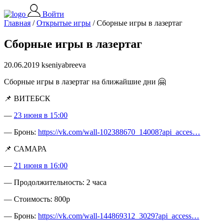
Войти
Главная
/
Открытые игры
/
Сборные игры в лазертаг
Сборные игры в лазертаг
20.06.2019 kseniyabreeva
Сборные игры в лазертаг на ближайшие дни 🤗
📌 ВИТЕБСК
—
23 июня в 15:00
— Бронь:
https://vk.com/wall-102388670_14008?api_acces…
📌 САМАРА
—
21 июня в 16:00
— Продолжительность: 2 часа
— Стоимость: 800р
— Бронь:
https://vk.com/wall-144869312_3029?api_access…