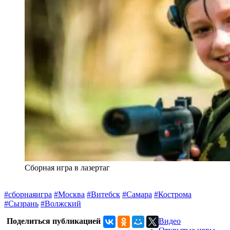
Сборная игра в лазертаг
#сборнаяигра
#Москва
#Витебск
#Самара
#Кострома
#Сызрань
#Волжский
Поделиться публикацией
Видео