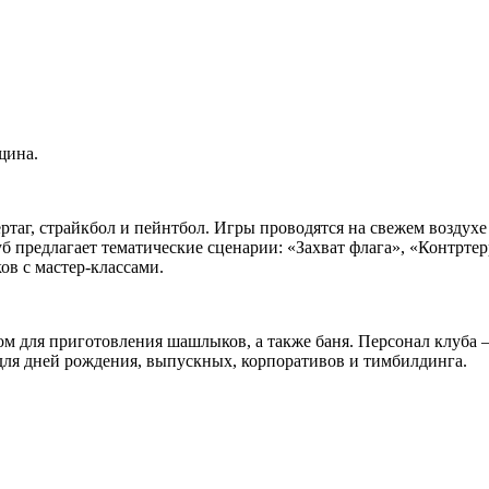
щина.
ртаг, страйкбол и пейнтбол. Игры проводятся на свежем воздух
 предлагает тематические сценарии: «Захват флага», «Контртер
в с мастер-классами.
лом для приготовления шашлыков, а также баня. Персонал клуб
для дней рождения, выпускных, корпоративов и тимбилдинга.