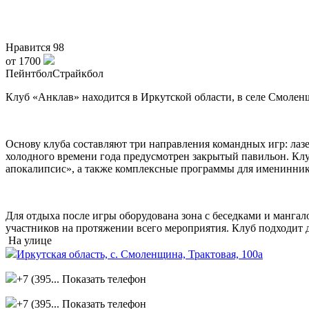
Нравится
98
от 1700
Пейнтбол
Страйкбол
Клуб «Анклав» находится в Иркутской области, в селе Смолен
Основу клуба составляют три направления командных игр: лазе
холодного времени года предусмотрен закрытый павильон. Клуб
апокалипсис», а также комплексные программы для имениннико
Для отдыха после игры оборудована зона с беседками и манга
участников на протяжении всего мероприятия. Клуб подходит 
На улице
Иркутская область, с. Смоленщина, Трактовая, 100а
+7 (395...
Показать телефон
+7 (395...
Показать телефон