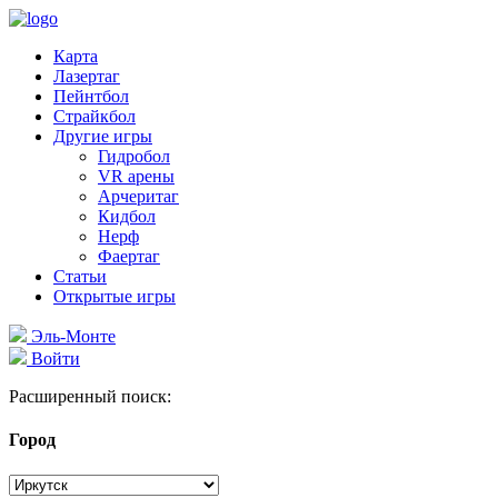
Карта
Лазертаг
Пейнтбол
Страйкбол
Другие игры
Гидробол
VR арены
Арчеритаг
Кидбол
Нерф
Фаертаг
Статьи
Открытые игры
Эль-Монте
Войти
Расширенный поиск:
Город