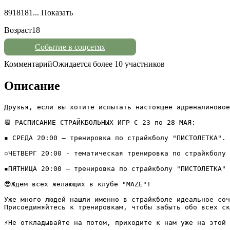
8918181...
Показать
Возраст
18
Событие в соцсетях
Комментарий
Ожидается более 10 участников
Описание
Друзья, если вы хотите испытать настоящее адреналиновое
📆 РАСПИСАНИЕ СТРАЙКБОЛЬНЫХ ИГР С 23 по 28 МАЯ:

▪️ СРЕДА 20:00 — тренировка по страйкболу "ПИСТОЛЕТКА". 

▫️ЧЕТВЕРГ 20:00 - тематическая тренировка по страйкболу 
▪️ПЯТНИЦА 20:00 — тренировка по страйкболу "ПИСТОЛЕТКА"

😎Ждём всех желающих в клубе "MAZE"! 

Уже много людей нашли именно в страйкболе идеальное соч
Присоединяйтесь к тренировкам, чтобы забыть обо всех ск
⚡Не откладывайте на потом, приходите к нам уже на этой 