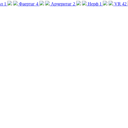
ол
1
Фаертаг
4
Арчеритаг
2
Нерф
1
VR
42