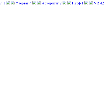
ол
1
Фаертаг
4
Арчеритаг
2
Нерф
1
VR
42