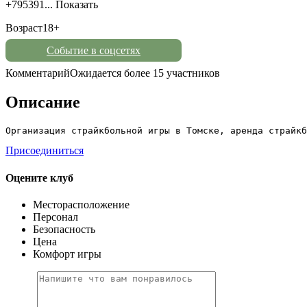
+795391...
Показать
Возраст
18+
Событие в соцсетях
Комментарий
Ожидается более 15 участников
Описание
Организация страйкбольной игры в Томске, аренда страйкб
Присоединиться
Оцените клуб
Месторасположение
Персонал
Безопасность
Цена
Комфорт игры