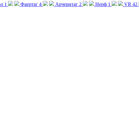
ол
1
Фаертаг
4
Арчеритаг
2
Нерф
1
VR
42