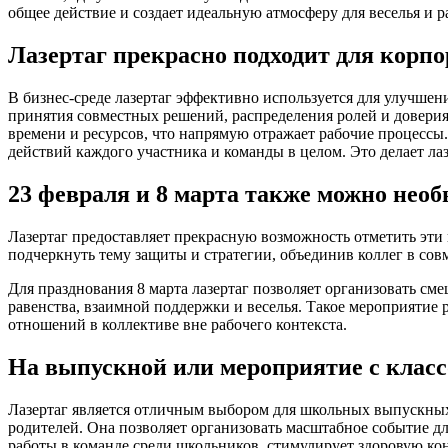
общее действие и создает идеальную атмосферу для веселья и р
Лазертаг прекрасно подходит для корп
В бизнес-среде лазертаг эффективно используется для улучше
принятия совместных решений, распределения ролей и довери
времени и ресурсов, что напрямую отражает рабочие процессы.
действий каждого участника и команды в целом. Это делает ла
23 февраля и 8 марта также можно необ
Лазертаг предоставляет прекрасную возможность отметить эти
подчеркнуть тему защиты и стратегии, объединив коллег в со
Для празднования 8 марта лазертаг позволяет организовать сме
равенства, взаимной поддержки и веселья. Такое мероприятие
отношений в коллективе вне рабочего контекста.
На выпускной или мероприятие с класс
Лазертаг является отличным выбором для школьных выпускных 
родителей. Она позволяет организовать масштабное событие дл
работы в команде среди школьников, стимулирует здоровую ко