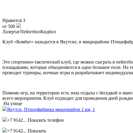
Нравится
3
от 500
Лазертаг
Пейнтбол
Кидбол
Клуб «Комбат» находится в Якутске, в микрорайоне Птицефабр
Это спортивно-тактический клуб, где можно сыграть в пейнтбо
площадками, которые объединяются в одно большое поле. На т
проводит турниры, ночные игры и разрабатывает индивидуаль
Помимо игр, на территории есть зона отдыха с беседкой и ма
всего мероприятия. Клуб подходит для проведения дней рожде
На улице
Якутск, ​Птицефабрика микрорайон 2 км, 1
+7 9142...
Показать телефон
+7 9142...
Показать