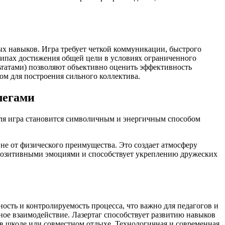
х навыков. Игра требует четкой коммуникации, быстрого
ципах достижения общей цели в условиях ограниченного
льтатами) позволяют объективно оценить эффективность
ом для построения сильного коллектива.
легами
раля игра становится символичным и энергичным способом
 не от физического преимущества. Это создает атмосферу
в позитивными эмоциями и способствует укреплению дружеских
сть и контролируемость процесса, что важно для педагогов и
ное взаимодействие. Лазертаг способствует развитию навыков
 в школе или совместном отдыхе. Технологичная и современная