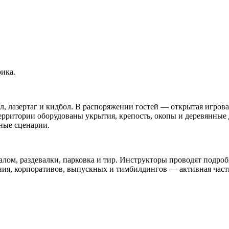
ика.
л, лазертаг и кидбол. В распоряжении гостей — открытая игров
ерритории оборудованы укрытия, крепость, окопы и деревянные 
ные сценарии.
нгалом, раздевалки, парковка и тир. Инструкторы проводят под
ния, корпоративов, выпускных и тимбилдингов — активная част