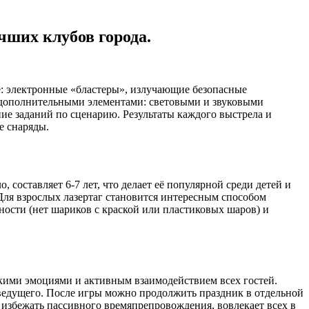
чших клубов города.
е: электронные «бластеры», излучающие безопасные
 дополнительными элементами: световыми и звуковыми
е заданий по сценарию. Результаты каждого выстрела и
е снаряды.
 составляет 6-7 лет, что делает её популярной среди детей и
Для взрослых лазертаг становится интересным способом
ости (нет шариков с краской или пластиковых шаров) и
ркими эмоциями и активным взаимодействием всех гостей.
ведущего. После игры можно продолжить праздник в отдельной
 избежать пассивного времяпрепровождения, вовлекает всех в