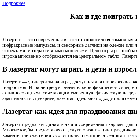
Подробнее
Как и где поиграть
Лазертаг — это современная высокотехнологичная командная и
инфракрасные импульсы, и сенсорные датчики на одежде или 
эффектами, интерактивными мишенями. Цели игры разнообразн
игрока мгновенно отображаются на центральном табло. Лазерта
В лазертаг могут играть и дети и взрос
Лазертаг — универсальная игра, доступная для широкого возрас
подростков. Игра не требует значительной физической силы, н
активного отдыха, сочетающим умеренную физическую нагрузку
адаптивности сценариев, лазертаг идеально подходит для семе
Лазертаг как идея для празднования д
Лазертаг предлагает динамичный и современный вариант для п
Многие клубы предоставляют услуги организации праздников:
комнате, где участники смогут поделиться впечатлениями и от