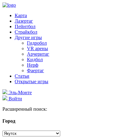
Карта
Лазертаг
Пейнтбол
Страйкбол
Другие игры
Гидробол
VR арены
Арчеритаг
Кидбол
Нерф
Фаертаг
Статьи
Открытые игры
Эль-Монте
Войти
Расширенный поиск:
Город