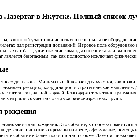
 в Лазертаг в Якутске. Полный список лу
гра, в которой участники используют специальное оборудовани
жилетах для регистрации попаданий. Игровое поле оборудовано
ы: захват базы, уничтожение команды соперника или выполнени
г является безопасным, так как полностью исключает физически
лые
тного диапазона. Минимальный возраст для участия, как правило,
о развивает реакцию, координацию и стратегическое мышление. 
 с интеллектуальной задачей. Благодаря отсутствию травматичн
йных игр или совместного отдыха разновозрастных групп.
ня рождения
разднования дня рождения. Это событие, которое запомнится я
 выделение приватного времени на арене, оформление, помощь 
метить событие в более традиционной форме. Лазертаг позволяет