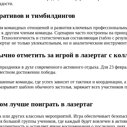
адости.
оративов и тимбилдингов
ния командных отношений и развития ключевых профессиональны
я к другим членам команды. Сценарии часто построены на прин
 Технологичность и статистическая составляющая (табло с резу
зертаг не только увлекательным, но и аналитическим инструмент
ычно отметить за игрой в лазертаг с кол
 праздники в духе современного активного отдыха. Для 23 фев
вместном достижении победы.
шанные команды, где успех зависит от тактики и координации, а
 разрывает шаблон обычного застолья, заряжает всех участнико
ом лучше поиграть в лазертаг
или других классных мероприятий. Игра обеспечивает безопасно
я большой группы учеников, где каждый будет вовлечен в актив
нкурентность и оставляет яркие воспоминания о последних днях