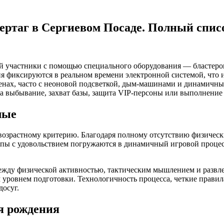
зертаг в Сергиевом Посаде. Полный спис
рой участники с помощью специального оборудования — бласте
я фиксируются в реальном времени электронной системой, что 
енах, часто с неоновой подсветкой, дым-машинами и динамичн
а выбывание, захват базы, защита VIP-персоны или выполнени
лые
возрастному критерию. Благодаря полному отсутствию физически
руппы с удовольствием погружаются в динамичный игровой процес
между физической активностью, тактическим мышлением и развле
м уровнем подготовки. Технологичность процесса, четкие правил
досуг.
ня рождения