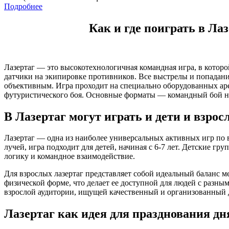
Подробнее
Как и где поиграть в Ла
Лазертаг — это высокотехнологичная командная игра, в кото
датчики на экипировке противников. Все выстрелы и попадани
объективным. Игра проходит на специально оборудованных ар
футуристического боя. Основные форматы — командный бой н
В Лазертаг могут играть и дети и взрос
Лазертаг — одна из наиболее универсальных активных игр по 
лучей, игра подходит для детей, начиная с 6-7 лет. Детские г
логику и командное взаимодействие.
Для взрослых лазертаг представляет собой идеальный баланс 
физической форме, что делает ее доступной для людей с разны
взрослой аудитории, ищущей качественный и организованный 
Лазертаг как идея для празднования д