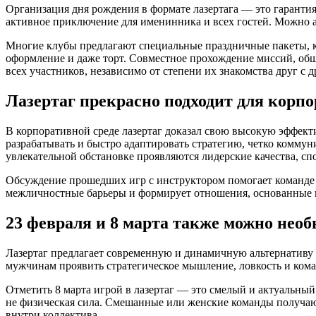
Организация дня рождения в формате лазертага — это гарантия
активное приключение для именинника и всех гостей. Можно а
Многие клубы предлагают специальные праздничные пакеты, ко
оформление и даже торт. Совместное прохождение миссий, о
всех участников, независимо от степени их знакомства друг с д
Лазертаг прекрасно подходит для корп
В корпоративной среде лазертаг доказал свою высокую эффект
разрабатывать и быстро адаптировать стратегию, четко комму
увлекательной обстановке проявляются лидерские качества, спо
Обсуждение прошедших игр с инструктором помогает команде п
межличностные барьеры и формирует отношения, основанные н
23 февраля и 8 марта также можно необ
Лазертаг предлагает современную и динамичную альтернативу
мужчинам проявить стратегическое мышление, ловкость и кома
Отметить 8 марта игрой в лазертаг — это смелый и актуальный
не физическая сила. Смешанные или женские команды получаю
внутри коллектива.