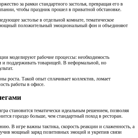
жество за рамки стандартного застолья, превращая его в
мпании, чтобы праздник прошел в приватной обстановке.
едующее застолье в отдельной комнате, тематическое
ют мощный положительный эмоциональный фон и объединяют
ации моделируют рабочие процессы: необходимость
ли и поддерживать товарищей. В неформальной, но
льтат.
ы роста. Такой опыт сплачивает коллектив, ломает
сть работы в офисе.
легами
гра становится тематически идеальным решением, позволяя
ится гораздо больше, чем стандартный поход в ресторан.
ию. В игре важны тактика, скорость реакции и слаженность, а
лучив мощный заряд позитивных эмоций и укрепив связи