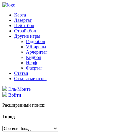
Карта
Лазертаг
Пейнтбол
Страйкбол
Другие игры
Гидробол
VR арены
Арчеритаг
Кидбол
Нерф
Фаертаг
Статьи
Открытые игры
Эль-Монте
Войти
Расширенный поиск:
Город