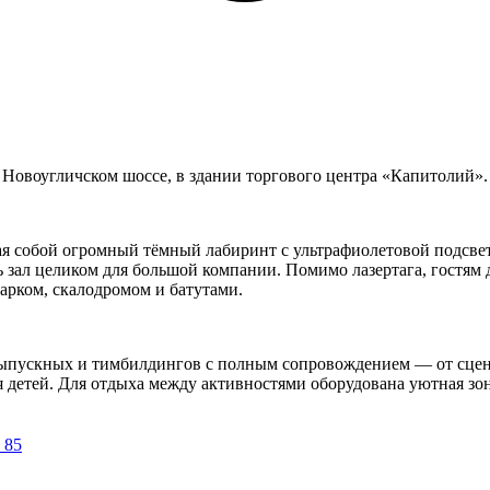
 Новоугличском шоссе, в здании торгового центра «Капитолий».
щая собой огромный тёмный лабиринт с ультрафиолетовой подсве
ь зал целиком для большой компании. Помимо лазертага, гостям 
парком, скалодромом и батутами.
выпускных и тимбилдингов с полным сопровождением — от сцена
я детей. Для отдыха между активностями оборудована уютная зо
 85