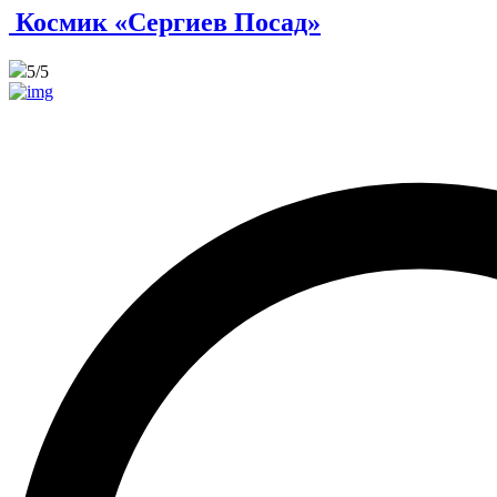
Космик «Сергиев Посад»
5
/5