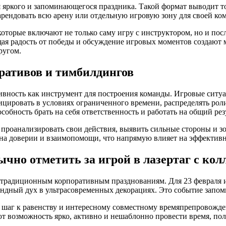
 яркого и запоминающегося праздника. Такой формат выводит тор
рендовать всю арену или отдельную игровую зону для своей ко
торые включают не только саму игру с инструктором, но и посл
бщая радость от победы и обсуждение игровых моментов созда
ругом.
оративов и тимбилдингов
ивность как инструмент для построения команды. Игровые ситу
ницировать в условиях ограниченного времени, распределять ро
собность брать на себя ответственность и работать на общий резу
роанализировать свои действия, выявить сильные стороны и зон
а доверии и взаимопомощи, что напрямую влияет на эффективно
ычно отметить за игрой в лазертаг с кол
 традиционным корпоративным празднованиям. Для 23 февраля и
ндный дух в ультрасовременных декорациях. Это событие запомн
 шаг к равенству и интересному совместному времяпрепровожден
т возможность ярко, активно и нешаблонно провести время, по