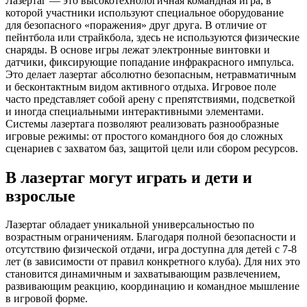
Лазертаг — это высокотехнологичная командная игра, в
которой участники используют специальное оборудование
для безопасного «поражения» друг друга. В отличие от
пейнтбола или страйкбола, здесь не используются физические
снаряды. В основе игры лежат электронные винтовки и
датчики, фиксирующие попадание инфракрасного импульса.
Это делает лазертаг абсолютно безопасным, нетравматичным
и бесконтактным видом активного отдыха. Игровое поле
часто представляет собой арену с препятствиями, подсветкой
и иногда специальными интерактивными элементами.
Системы лазертага позволяют реализовать разнообразные
игровые режимы: от простого командного боя до сложных
сценариев с захватом баз, защитой цели или сбором ресурсов.
В лазертаг могут играть и дети и
взрослые
Лазертаг обладает уникальной универсальностью по
возрастным ограничениям. Благодаря полной безопасности и
отсутствию физической отдачи, игра доступна для детей с 7-8
лет (в зависимости от правил конкретного клуба). Для них это
становится динамичным и захватывающим развлечением,
развивающим реакцию, координацию и командное мышление
в игровой форме.