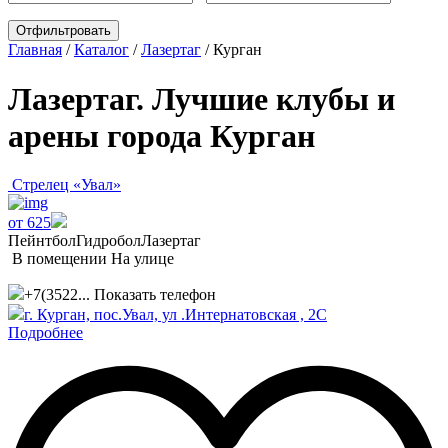
Главная
/
Каталог
/
Лазертаг
/
Курган
Лазертаг. Лучшие клубы и
арены города Курган
Стрелец «Увал»
от 625
Пейнтбол
Гидробол
Лазертаг
В помещении
На улице
+7(3522...
Показать телефон
г. Курган, пос.Увал, ул .Интернатовская , 2С
Подробнее