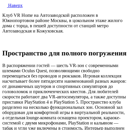
Наверх
Клуб VR Home на Автозаводской расположен в
Южнопортовом районе Москвы, в цокольном этаже жилого
дома с торца, в пешей доступности от станций метро
Автозаводская и Кожуховская.
Пространство для полного погружения
В распоряжении гостей — шесть VR-зон с современными
шлемами Oculus Quest, позволяющими свободно
перемещаться без проводов и рюкзаков. Игровая коллекция
насчитывает более пятидесяти наименований разных жанров:
от динамичных шутеров и спортивных симуляторов до
головоломок и приключенческих квестов. Для любителей
скорости работают два VR-автосимулятора, а также доступны
приставки PlayStation 4 и PlayStation 5. Пространство клуба
разделено на несколько функциональных зон. Основной зал
оборудован для комфортной игры в виртуальной реальности,
а отдельная lounge-комната оснащена проектором, караоке-
системой с двумя микрофонами, PlayStation и кальяном —
табак и угли уже включены в стоимость. Интерьер выполнен