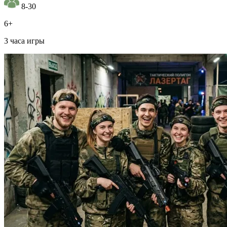
8-30
6+
3 часа игры