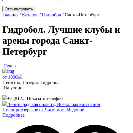
Главная
/
Каталог
/
Гидробол
/
Санкт-Петербург
Гидробол. Лучшие клубы и
арены города Санкт-
Петербург
Север
от 1000
Пейнтбол
Лазертаг
Гидробол
На улице
+7 (812...
Показать телефон
Ленинградская область, Всеволожский район,
Новоприозерское ш. 9-км, пос. Медовое
Подробнее