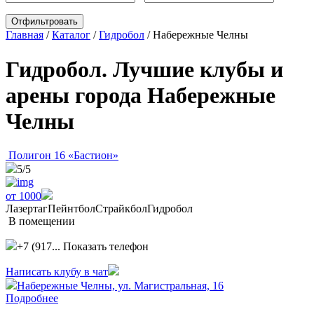
Главная
/
Каталог
/
Гидробол
/
Набережные Челны
Гидробол. Лучшие клубы и
арены города Набережные
Челны
Полигон 16 «Бастион»
5
/5
от 1000
Лазертаг
Пейнтбол
Страйкбол
Гидробол
В помещении
+7 (917...
Показать телефон
Написать клубу в чат
Набережные Челны, ул. Магистральная, 16
Подробнее