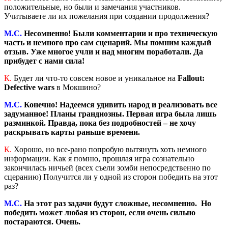
положительные, но были и замечания участников.
Учитываете ли их пожелания при создании продолжения?
М.С.
Несомненно! Были комментарии и про техническую
часть и немного про сам сценарий. Мы помним каждый
отзыв. Уже многое учли и над многим поработали. Да
прибудет с нами сила!
К.
Будет ли что-то совсем новое и уникальное на
Fallout:
Defective wars
в Мокшино?
М.С.
Конечно! Надеемся удивить народ и реализовать все
задуманное! Планы грандиозны. Первая игра была лишь
разминкой. Правда, пока без подробностей – не хочу
раскрывать карты раньше времени.
К.
Хорошо, но все-рано попробую вытянуть хоть немного
информации. Как я помню, прошлая игра сознательно
закончилась ничьей (всех съели зомби непосредственно по
сцеранию) Получится ли у одной из сторон победить на этот
раз?
М.С.
На этот раз задачи будут сложные, несомненно. Но
победить может любая из сторон, если очень сильно
постараются. Очень.