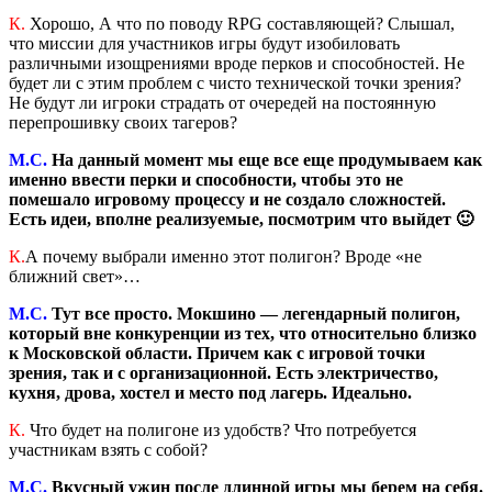
К.
Хорошо, А что по поводу RPG составляющей? Слышал,
что миссии для участников игры будут изобиловать
различными изощрениями вроде перков и способностей. Не
будет ли с этим проблем с чисто технической точки зрения?
Не будут ли игроки страдать от очередей на постоянную
перепрошивку своих тагеров?
М.С.
На данный момент мы еще все еще продумываем как
именно ввести перки и способности, чтобы это не
помешало игровому процессу и не создало сложностей.
Есть идеи, вполне реализуемые, посмотрим что выйдет 🙂
К.
А почему выбрали именно этот полигон? Вроде «не
ближний свет»…
М.С.
Тут все просто. Мокшино — легендарный полигон,
который вне конкуренции из тех, что относительно близко
к Московской области. Причем как с игровой точки
зрения, так и с организационной. Есть электричество,
кухня, дрова, хостел и место под лагерь. Идеально.
К.
Что будет на полигоне из удобств? Что потребуется
участникам взять с собой?
М.С.
Вкусный ужин после длинной игры мы берем на себя.