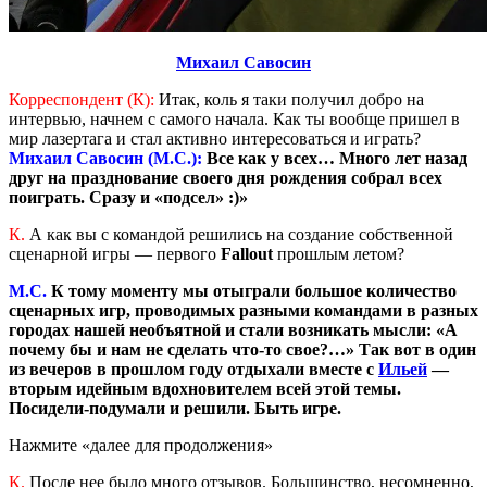
Михаил Савосин
Корреспондент (К):
Итак, коль я таки получил добро на
интервью, начнем с самого начала. Как ты вообще пришел в
мир лазертага и стал активно интересоваться и играть?
Михаил Савосин (М.С.):
Все как у всех… Много лет назад
друг на празднование своего дня рождения собрал всех
поиграть. Сразу и «подсел» :)»
К.
А как вы с командой решились на создание собственной
сценарной игры — первого
Fallout
прошлым летом?
М.С.
К тому моменту мы отыграли большое количество
сценарных игр, проводимых разными командами в разных
городах нашей необъятной и стали возникать мысли: «А
почему бы и нам не сделать что-то свое?…» Так вот в один
из вечеров в прошлом году отдыхали вместе с
Ильей
—
вторым идейным вдохновителем всей этой темы.
Посидели-подумали и решили. Быть игре.
Нажмите «далее для продолжения»
К.
После нее было много отзывов. Большинство, несомненно,