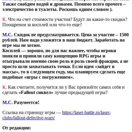
Также снабдим водой и дровами. Помимо всего прочего –
электричество и туалеты. Роскошь одним словом ).
К.
Что на счет стоимости участия? Будут ли какие-то скидки?
Поощрения за косплей или что-то еще?
М.С.
Скидок не предусматривается. Цена за участие – 1500
рублей. Нам надо уложится в наш бюджет. Заработать на
игре мы не хотим.
Косплей — хорошо, но для нас важнее, чтобы игроки
поняли и приняли саму концепцию RPG игры и
отыгрывали именно свою роль и роль своей фракции, а не
просто шли захватывать точки. Если идея «зайдет в
массы», то в следующем году, мы планируем сделать еще
подобные «игры с погружением».
К.
Как считаете, получится ли у Вас превзойти самих себя и
сделать
«Fallout сиквел»
лучше предыдущей игры?
М.С.
Разумеется!
Ссылка на страницу игры —
https://laser-battle.ru/laser-
clubs/fallout-defective-wars/
От редакции: