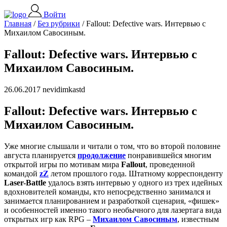
Войти
Главная
/
Без рубрики
/
Fallout: Defective wars. Интервью с
Михаилом Савосиным.
Fallout: Defective wars. Интервью с
Михаилом Савосиным.
26.06.2017 nevidimkastd
Fallout: Defective wars. Интервью с
Михаилом Савосиным.
Уже многие слышали и читали о том, что во второй половине
августа планируется
продолжение
понравившейся многим
открытой игры по мотивам мира
Fallout
, проведенной
командой
zZ
летом прошлого года. Штатному корреспонденту
Laser-Battle
удалось взять интервью у одного из трех идейных
вдохновителей команды, кто непосредственно занимался и
занимается планированием и разработкой сценария, «фишек»
и особенностей именно такого необычного для лазертага вида
открытых игр как RPG –
Михаилом Савосиным
, известным