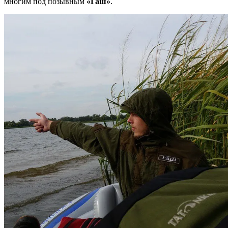
многим под позывным
«Гаш»
.