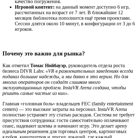
качество погружения.
Игровой контент:
на данный момент доступно 6 игр,
рассчитанных на возраст от 7 лет. В ближайшие 12
месяцев библиотека пополнится ещё тремя проектами.
Сессии длятся около 10 минут, в конфигурации от 3 до 6
игроков.
Почему это важно для рынка?
Как отметил
Томас Нойбауэр
, руководитель отдела роста
бизнеса DIVR Labs:
«VR в развлекательных заведениях всегда
подавал большие надежды, и мы давно в это верим. Но для
многих операторов он создаёт слишком много
эксплуатационных проблем. InstaVR Arena создана, чтобы
решить самые частые из них»
.
Главная «головная боль» владельцев FEC (family entertainment
centers) — это высокие затраты на персонал. InstaVR Arena
полностью устраняет эту статью расходов. Система не требует
присутствия сотрудника: гости самостоятельно оплачивают
сеанс, надевают шлемы и начинают игру. Это делает арену
идеальным решением для торговых центров, картинговых
клубов, кинотеатров и других локаций, где каждый