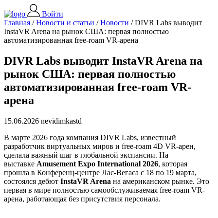
Войти
Главная
/
Новости и статьи
/
Новости
/
DIVR Labs выводит
InstaVR Arena на рынок США: первая полностью
автоматизированная free-roam VR-арена
DIVR Labs выводит InstaVR Arena на
рынок США: первая полностью
автоматизированная free-roam VR-
арена
15.06.2026 nevidimkastd
В марте 2026 года компания DIVR Labs, известный
разработчик виртуальных миров и free-roam 4D VR-арен,
сделала важный шаг в глобальной экспансии. На
выставке
Amusement Expo International 2026
, которая
прошла в Конференц-центре Лас-Вегаса с 18 по 19 марта,
состоялся дебют
InstaVR Arena
на американском рынке. Это
первая в мире полностью самообслуживаемая free-roam VR-
арена, работающая без присутствия персонала.