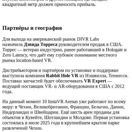
квадратный метр должен приносить прибыль.
Партнёры и география
Для выхода на американский рынок DIVR Labs
назначила
Дэвида Торреса
руководителем продаж в США.
Торрес — ветеран индустрии, ранее работавший в Hologate и
Zero Latency, что даёт ему глубокое понимание местного
рынка location-based VR.
Дистрибьютором и партнёром по установке и поддержке
выступила компания
Rabbit Hole VR
из Нэшвилла, Теннесси.
Поставки запчастей будет обеспечивать
VR Expert
—
ведущий поставщик VR- и AR-оборудования в США с 2012
года.
На данный момент 10 InstaVR Arenas уже работают по всему
миру: в Чехии, Великобритании, Франции, Бельгии, Дании,
Нидерландах и Швейцарии. Ещё шесть арен проданы для
объектов в Кувейте, Шотландии и Молдове. Первая установка
состоялась в июле 2025 года в крупнейшем крытом парке
развлечений Чехии.