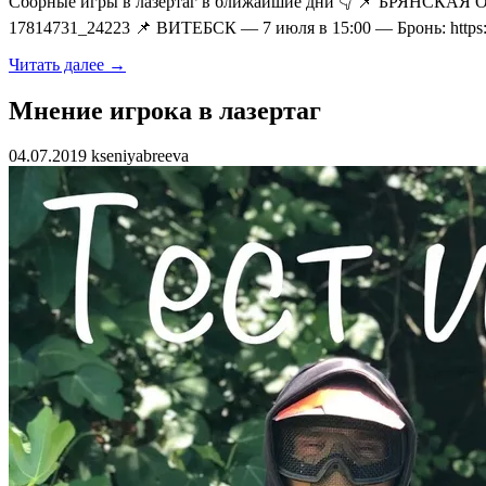
Сборные игры в лазертаг в ближайшие дни 👇 📌 БРЯНСКАЯ 
17814731_24223 📌 ВИТЕБСК — 7 июля в 15:00 — Бронь: https:/
Читать далее →
Мнение игрока в лазертаг
04.07.2019 kseniyabreeva