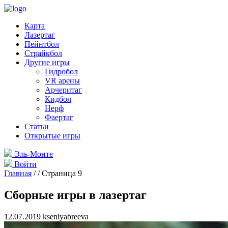
Карта
Лазертаг
Пейнтбол
Страйкбол
Другие игры
Гидробол
VR арены
Арчеритаг
Кидбол
Нерф
Фаертаг
Статьи
Открытые игры
Эль-Монте
Войти
Главная
/
/
Страница 9
Сборные игры в лазертаг
12.07.2019 kseniyabreeva