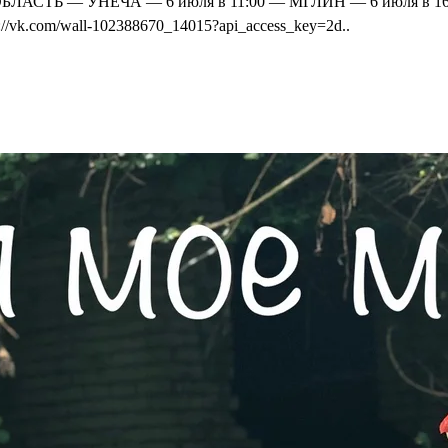
ОБЛАСТЬ — УНЕЧА — 6 июля в 11:00 — МГЛИН — 6 июля в 16:00
/vk.com/wall-102388670_14015?api_access_key=2d..