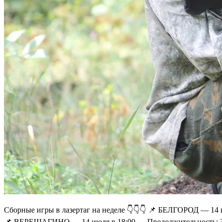
Сборные игры в лазертаг на неделе 👇👇👇 📌 БЕЛГОРОД — 14 и
📌 ВЕРЕЩАГИНО — 14 июля в 18:00 — Продолжительность: 3 час