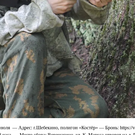
юля — Адрес: г.Шебекино, полигон «Костёр» — Бронь: https://vk
а — Место сбора: Верещагино, ул. К. Маркса отворот на д. Ря