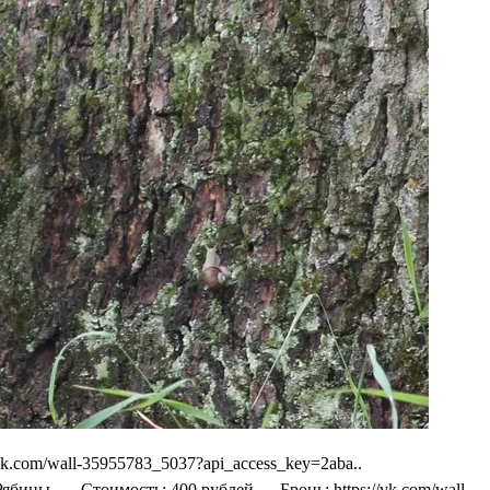
.com/wall-35955783_5037?api_access_key=2aba..
бины — Стоимость: 400 рублей — Бронь: https://vk.com/wall-