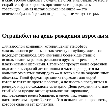
нужно громко спросить у судьи. Не стойте на открытом месте,
старайтесь фланкировать противника и прикрывать
товарищей. Самая частая ошибка новичков — это
нецелесообразный расход шаров в первые минуты игры.
Страйкбол на день рождения взрослым
Для взрослой компании, которая ценит атмосферу
максимального реализма и тактическую глубину, идеально
подойдет страйкбол. Это имитация боевых действий с
использованием реплик реального оружия, стреляющих
пластиковыми шариками. Страйкбол требует более серьёзной
подготовки, строгой дисциплины и часто проводится на
больших открытых площадках — в лесах или на заброшенных
объектах. Такой формат праздника подходит для людей,
которые хотят не просто побегать, а полностью погрузиться в
ролевую игру по сложному сценарию. День рождения в стиле
страйкбола предполагает детальное планирование,
распределение ролей (снайпер, пулемётчик, медик) и
настоящее командное братство. Это испытание на прочность,
которое сплачивает коллектив.