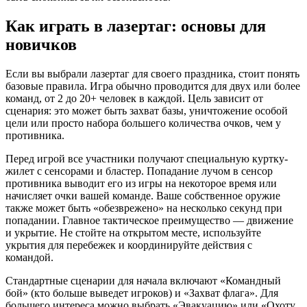
Как играть в лазертаг: основы для
новичков
Если вы выбрали лазертаг для своего праздника, стоит понять
базовые правила. Игра обычно проводится для двух или более
команд, от 2 до 20+ человек в каждой. Цель зависит от
сценария: это может быть захват базы, уничтожение особой
цели или просто набора большего количества очков, чем у
противника.
Перед игрой все участники получают специальную куртку-
жилет с сенсорами и бластер. Попадание лучом в сенсор
противника выводит его из игры на некоторое время или
начисляет очки вашей команде. Ваше собственное оружие
также может быть «обезврежено» на несколько секунд при
попадании. Главное тактическое преимущество — движение
и укрытие. Не стойте на открытом месте, используйте
укрытия для перебежек и координируйте действия с
командой.
Стандартные сценарии для начала включают «Командный
бой» (кто больше выведет игроков) и «Захват флага». Для
большего интереса можно выбрать «Эвакуацию» или «Охоту