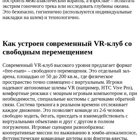
построить межгалактический корабль, а взрослые – испытать
экстрим гоночного трека или исследовать глубины океана.
Это безопасно, гигиенично (используются индивидуальные
накладки на шлем) и технологично.
Как устроен современный VR-клуб со
свободным перемещением
Современный VR-клуб высокого уровня предлагает формат
«free-roam» – свободного перемещения. Это отдельный зал-
арена, площадью от 50 до 200 кв.м., где физическое
пространство точно совмещено с виртуальным. Игроки
надевают автономные шлемы VR (например, HTC Vive Pro),
комфортные рюкзаки с мощным игровым компьютером и, при
необходимости, специальные костюмы с датчиками обратной
связи. Система трекинга в реальном времени отслеживает
каждое движение. Это позволяет команде из 2-6 человек
свободно ходить, бегать, приседать и взаимодействовать с
виртуальными объектами и друг с другом в полном
погружении. Игровые сценарии разнообразны:
кооперативные миссии по выживанию в зомби-апокалипсисе,
футуристические командные шутеры или фэнтези-квесты.