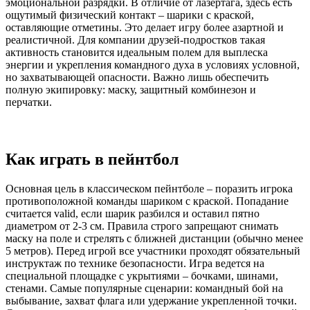
эмоциональной разрядки. В отличие от лазертага, здесь есть
ощутимый физический контакт – шарики с краской,
оставляющие отметины. Это делает игру более азартной и
реалистичной. Для компании друзей-подростков такая
активность становится идеальным полем для выплеска
энергии и укрепления командного духа в условиях условной,
но захватывающей опасности. Важно лишь обеспечить
полную экипировку: маску, защитный комбинезон и
перчатки.
Как играть в пейнтбол
Основная цель в классическом пейнтболе – поразить игрока
противоположной команды шариком с краской. Попадание
считается valid, если шарик разбился и оставил пятно
диаметром от 2-3 см. Правила строго запрещают снимать
маску на поле и стрелять с ближней дистанции (обычно менее
5 метров). Перед игрой все участники проходят обязательный
инструктаж по технике безопасности. Игра ведется на
специальной площадке с укрытиями – бочками, шинами,
стенами. Самые популярные сценарии: командный бой на
выбывание, захват флага или удержание укрепленной точки.