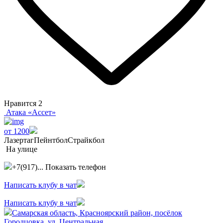
Нравится
2
Атака «Ассет»
от 1200
Лазертаг
Пейнтбол
Страйкбол
На улице
+7(917)...
Показать телефон
Написать клубу в чат
Написать клубу в чат
Самарская область, Красноярский район, посёлок
Городцовка, ул. Центральная