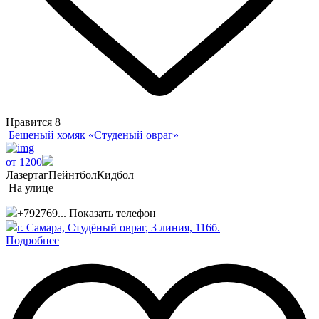
Нравится
8
Бешеный хомяк «Студеный овраг»
от 1200
Лазертаг
Пейнтбол
Кидбол
На улице
+792769...
Показать телефон
г. Самара, Студёный овраг, 3 линия, 116б.
Подробнее