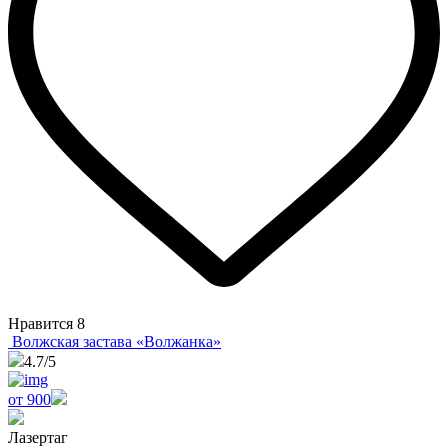
Нравится
8
Волжская застава «Волжанка»
4.7
/5
от 900
Лазертаг