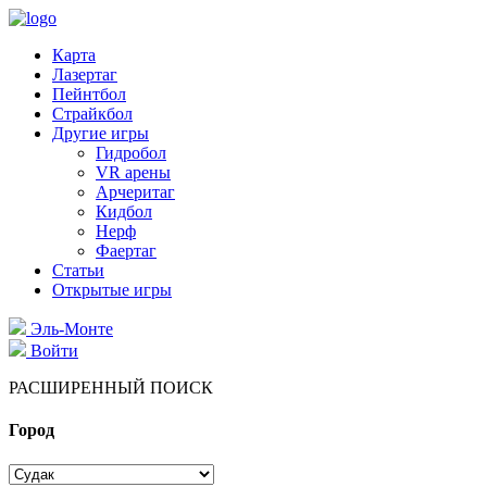
Карта
Лазертаг
Пейнтбол
Страйкбол
Другие игры
Гидробол
VR арены
Арчеритаг
Кидбол
Нерф
Фаертаг
Статьи
Открытые игры
Эль-Монте
Войти
РАСШИРЕННЫЙ ПОИСК
Город