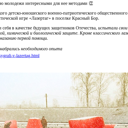
ию молодежи интересными для нее методами 👏
йского детско-юношеского военно-патриотического обществен
ктической игре «Лазертаг» в поселке Красный Бор.
и себя в качестве будущих защитников Отечества,
испытали свои
й, химической и биологической защите. Кроме классического лаз
оказанию первой помощи.
 набрались необходимого опыта
ygrali-v-lazertag.html