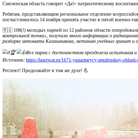
Смоленская область говорит «Да!» патриотическому воспитан
Ребятам, представляющим региональное отделение всеросси
посчастливилось 14 ноября принять участие в пятой военно-та
🇷🇺 108(!) молодых парней из 12 районов области попробовал
контрольной точки», получили много информации о радиационно
разборке автомата Калашникова, метанию учебных гранат и 
🏆
Все парни с достоинством преодолели испытания и
Источник:
https://laserwar.ru/1671-yunarmeycy-smolenskoy-oblasti-s
Респект! Продолжайте в том же духе! 💪