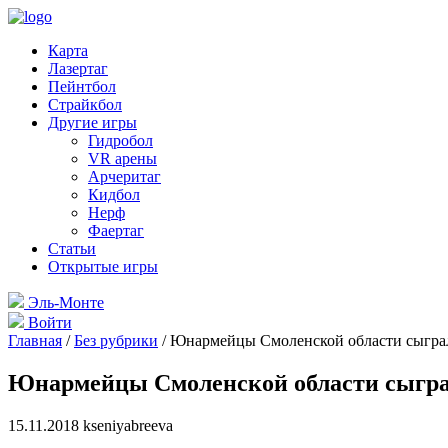
Карта
Лазертаг
Пейнтбол
Страйкбол
Другие игры
Гидробол
VR арены
Арчеритаг
Кидбол
Нерф
Фаертаг
Статьи
Открытые игры
Эль-Монте
Войти
Главная
/
Без рубрики
/
Юнармейцы Смоленской области сыграл
Юнармейцы Смоленской области сыгра
15.11.2018 kseniyabreeva