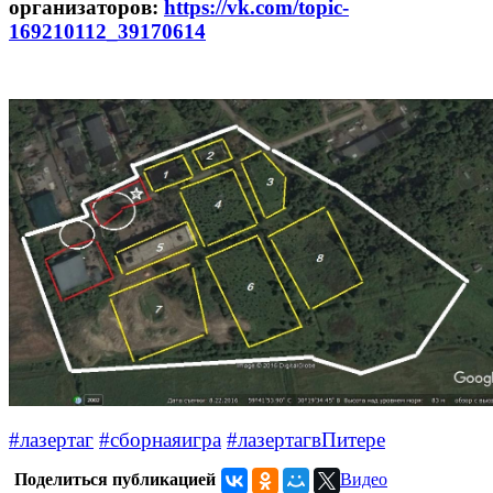
организаторов:
https://vk.com/topic-
169210112_39170614
#лазертаг
#сборнаяигра
#лазертагвПитере
Поделиться публикацией
Видео