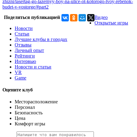
zhizni/lasertag-go-lazernyy-boy-na-ulice-ot-kotorogo-tvoy-rebenok-
budet-v-vostorge/#part2
Поделиться публикацией
Видео
Открытые игры
Новости
Статьи
Лучшие клубы в городах
Отзывы
Личный опыт
Рейтинги
Интервью
Новости и статьи
VR
Game
Оцените клуб
Месторасположение
Персонал
Безопасность
Цена
Комфорт игры