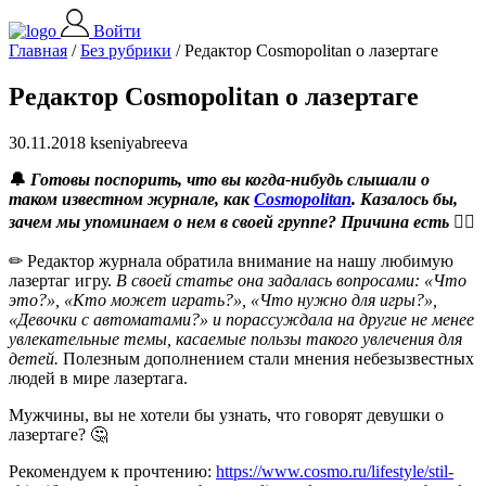
Войти
Главная
/
Без рубрики
/
Редактор Cosmopolitan о лазертаге
Редактор Cosmopolitan о лазертаге
30.11.2018 kseniyabreeva
🔔
Готовы поспорить, что вы когда-нибудь слышали о
таком известном журнале, как
Cosmopolitan
. Казалось бы,
зачем мы упоминаем о нем в своей группе? Причина есть 👇🏻
✏ Редактор журнала обратила внимание на нашу любимую
лазертаг игру.
В своей статье она задалась вопросами: «Что
это?», «Кто может играть?», «Что нужно для игры?»,
«Девочки с автоматами?» и порассуждала на другие не менее
увлекательные темы, касаемые пользы такого увлечения для
детей.
Полезным дополнением стали мнения небезызвестных
людей в мире лазертага.
Мужчины, вы не хотели бы узнать, что говорят девушки о
лазертаге? 🤔
Рекомендуем к прочтению:
https://www.cosmo.ru/lifestyle/stil-