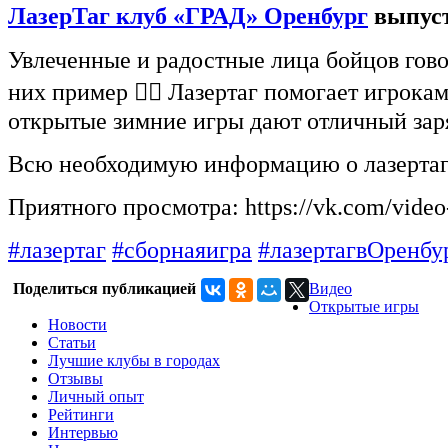
ЛазерТаг клуб «ГРАД» Оренбург
выпуст
Увлеченные и ра
достные лица бойцов гово
них пример ☝🏻 Лазертаг помогает игрокам
открытые зимние игры дают отличный за
Всю необходимую информацию о лазертаг-
Приятного просмотра: https://vk.com/vid
#лазертаг
#сборнаяигра
#лазертагвОренбу
Поделиться публикацией
Видео
Открытые игры
Новости
Статьи
Лучшие клубы в городах
Отзывы
Личный опыт
Рейтинги
Интервью