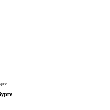
урге
бурге