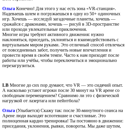
Ольга
Конечно! Для этого у нас есть зона «VR-станция».
Надеваешь шлем и погружаешься в одну из 50+ одиночных
игр. Хочешь — исследуй загадочные планеты, хочешь —
сражайся с драконами, хочешь — рисуй в 3D-пространстве
или проходи увлекательные приключения.
Многие игры требуют активного движения: нужно
наклоняться, приседать, уклоняться и взаимодействовать с
виртуальным миром руками. Это отличный способ отвлечься
от повседневных забот, получить новые впечатления и
провести время в своём темпе. Часто к нам приходят после
работы или учёбы, чтобы переключиться и эмоционально
перезагрузиться.
LB
Многие до сих пор думают, что VR — это сидячий опыт.
А насколько устают игроки после 30 минут на VR арене со
свободным перемещением? Сравнимо ли это с физической
нагрузкой от лазертага или пейнтбола?
Ольга
(Улыбается) Скажу так: после 30-минутного сеанса на
Арене люди выходят вспотевшие и счастливые. Это
полноценная кардио тренировка! Ты постоянно в движении:
приседания, уклонения, рывки, повороты. Мы даже шутим,