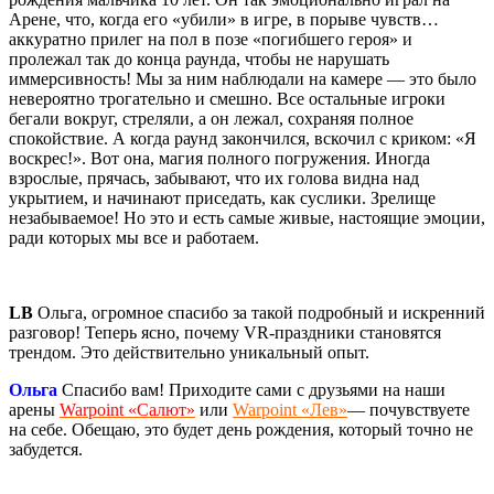
Арене, что, когда его «убили» в игре, в порыве чувств…
аккуратно прилег на пол в позе «погибшего героя» и
пролежал так до конца раунда, чтобы не нарушать
иммерсивность! Мы за ним наблюдали на камере — это было
невероятно трогательно и смешно. Все остальные игроки
бегали вокруг, стреляли, а он лежал, сохраняя полное
спокойствие. А когда раунд закончился, вскочил с криком: «Я
воскрес!». Вот она, магия полного погружения. Иногда
взрослые, прячась, забывают, что их голова видна над
укрытием, и начинают приседать, как суслики. Зрелище
незабываемое! Но это и есть самые живые, настоящие эмоции,
ради которых мы все и работаем.
LB
Ольга, огромное спасибо за такой подробный и искренний
разговор! Теперь ясно, почему VR-праздники становятся
трендом. Это действительно уникальный опыт.
Ольга
Спасибо вам! Приходите сами с друзьями на наши
арены
Warpoint «Салют»
или
Warpoint «Лев»
— почувствуете
на себе. Обещаю, это будет день рождения, который точно не
забудется.