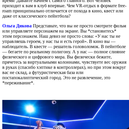
время! Давайте начнем с самого главного. Вот человек
приходит к вам в клуб впервые. Чем VR-отдых в формате free-
roam принципиально отличается от похода в кино, квест или
даже от классического пейнтбола?
Ольга Дикова
Представьте, что вы не просто смотрите фильм
или управляете персонажем на экране. Вы *становитесь*
этим персонажем. Наш девиз не просто слова: «У нас ты не
управляешь героем, у нас ты и есть герой». В кино вы —
наблюдатель. В квесте — решатель головоломок. В пейнтболе
— бегаете по реальному полигону. А у нас — полное слияние
физического и цифрового мира. Вы физически бежите,
прячетесь за виртуальными колоннами, чувствуете вес оружия
в руках (спасибо хэптике в контроллерах), но при этом вокруг
вас не склад, а футуристическая база или
постапокалиптический город. Это не развлечение, это
*переживание*.