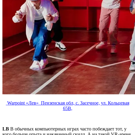
Warpoint «Лев» Пензенская обл, с. Засечное, ул. Кольцевая
65В,
LB
В обычных компьютерных играх часто побеждает тот, у
кого больше опыта и накачанный скилл. А на такой VR-арене