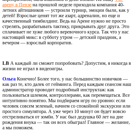
арену в Пензе
на прошлой неделе приходила компания 40-
летних айтишников — устроили турнир, эмоции были, как у
детей! Взрослые ценят тот же азарт, адреналин, но еще и
качественный тимбилдинг. Ведь на Арене нужно не просто
стрелять, разрабатывать тактику, прикрывать друг друга. Это
сплачивает не хуже любого веревочного курса. Так что у нас
настоящий микс: в субботу утром — детский праздник, а
вечером — взрослый корпоратив.
LB
А каждый ли сможет попробовать? Допустим, я никогда в
жизни не играл в видеоигры.
Ольга
Конечно! Более того, у нас большинство новичков —
как раз те, кто далек от гейминга. Перед каждым сеансом наш
администратор проводит подробный инструктаж: как
пользоваться шлемом, контроллерами, как перемещаться. Все
интуитивно понятно. Мы подбираем игру по уровню: если
человек совсем зеленый, начнем со спокойной экскурсии или
простого симулятора. А уже через 10 минут он будет вовсю
отстреливаться от зомби. У нас был дедушка 60 лет на дне
рождения внука — так он всех обыграл! Главное — желание,
а мы поможем.