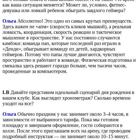
как ваша ситуация меняется? Может ли, условно, фитнес-
девушка или ловкий ребенок обыграть заядлого геймера?
Ольга
Абсолютно! Это одно из самых крутых преимуществ.
Здесь важен не «апм» (скорость кликов мышкой), а реальная
ловкость, координация, скорость реакции и тактическое
мышление в пространстве. У нас постоянно случаются
камбэки: команда пап, которые последний раз играли в
«Денди», обыгрывает команду их детей, хардкорных
геймеров. Потому что папы лучше двигаются, чувствуют
пространство и работают в команде. Физическая подготовка и
смекалка здесь решают гораздо больше, чем тысячи часов,
проведенные за компьютером.
LB
Давайте представим идеальный сценарий дня рождения в
вашем клубе. Как выглядит хронометраж? Сколько времени
уходит на все?
Ольга
Обычно праздник у нас занимает около 3–4 часов, в
зависимости от выбранного тарифа. Пока мы готовим
площадку и завершаем оформление, гости собираются в
холле. После этого приглашаем всех на арену, где проводим
подробный инструктаж — он занимает около 10–15 минут.