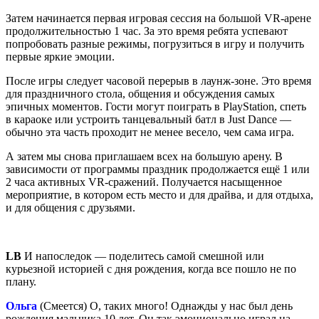
Затем начинается первая игровая сессия на большой VR-арене
продолжительностью 1 час. За это время ребята успевают
попробовать разные режимы, погрузиться в игру и получить
первые яркие эмоции.
После игры следует часовой перерыв в лаунж-зоне. Это время
для праздничного стола, общения и обсуждения самых
эпичных моментов. Гости могут поиграть в PlayStation, спеть
в караоке или устроить танцевальный батл в Just Dance —
обычно эта часть проходит не менее весело, чем сама игра.
А затем мы снова приглашаем всех на большую арену. В
зависимости от программы праздник продолжается ещё 1 или
2 часа активных VR-сражений. Получается насыщенное
мероприятие, в котором есть место и для драйва, и для отдыха,
и для общения с друзьями.
LB
И напоследок — поделитесь самой смешной или
курьезной историей с дня рождения, когда все пошло не по
плану.
Ольга
(Смеется) О, таких много! Однажды у нас был день
рождения мальчика 10 лет. Он так эмоционально играл на