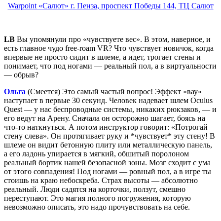
Warpoint «Салют» г. Пенза, проспект Победы 144, ТЦ Салют
LB
Вы упомянули про «чувствуете вес». В этом, наверное, и
есть главное чудо free-roam VR? Что чувствует новичок, когда
впервые не просто сидит в шлеме, а идет, трогает стены и
понимает, что под ногами — реальный пол, а в виртуальности
— обрыв?
Ольга
(Смеется) Это самый частый вопрос! Эффект «вау»
наступает в первые 30 секунд. Человек надевает шлем Oculus
Quest — у нас беспроводные системы, никаких рюкзаков, — и
его ведут на Арену. Сначала он осторожно шагает, боясь на
что-то наткнуться. А потом инструктор говорит: «Потрогай
стену слева». Он протягивает руку и *чувствует* эту стену! В
шлеме он видит бетонную плиту или металлическую панель,
а его ладонь упирается в мягкий, обшитый поролоном
реальный бортик нашей безопасной зоны. Мозг сходит с ума
от этого совпадения! Под ногами — ровный пол, а в игре ты
стоишь на краю небоскреба. Страх высоты — абсолютно
реальный. Люди садятся на корточки, ползут, смешно
переступают. Это магия полного погружения, которую
невозможно описать, это надо прочувствовать на себе.