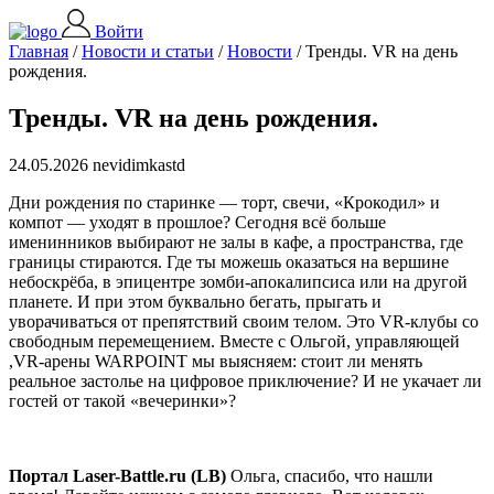
Войти
Главная
/
Новости и статьи
/
Новости
/
Тренды. VR на день
рождения.
Тренды. VR на день рождения.
24.05.2026 nevidimkastd
Дни рождения по старинке — торт, свечи, «Крокодил» и
компот — уходят в прошлое? Сегодня всё больше
именинников выбирают не залы в кафе, а пространства, где
границы стираются. Где ты можешь оказаться на вершине
небоскрёба, в эпицентре зомби-апокалипсиса или на другой
планете. И при этом буквально бегать, прыгать и
уворачиваться от препятствий своим телом. Это VR-клубы со
свободным перемещением. Вместе с Ольгой, управляющей
,VR-арены WARPOINT мы выясняем: стоит ли менять
реальное застолье на цифровое приключение? И не укачает ли
гостей от такой «вечеринки»?
Портал Laser-Battle.ru (LB)
Ольга, спасибо, что нашли