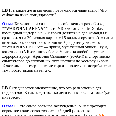
LB
И в какие же игры люди погружаются чаще всего? Что
сейчас на пике популярности?
Ольга
Безусловный хит — наша собственная разработка,
**WARPOINT ARENA**. Это VR-аналог Counter-Strike,
командный шутер 5 на 5. Игроки делятся на две команды и
сражаются на 20 разных картах с 15 видами оружия. Это наша
визитка, такого нет больше нигде. Для детей у нас есть
**WARPOINT KIDS** — яркий, мультяшный экшен. Ну и,
конечно, на VR-станциях более 50 игр на любой вкус: от
хорроров вроде «Аризоны Саншайн» (зомби!) и спортивных
симуляторов до спокойных путешествий по космосу. В зоне
«Экстрим» — американские горки и полеты на истребителях,
там просто захватывает дух.
LB
Складывается впечатление, что это развлечение для
подростков. К вам ходят только дети или взрослым тоже будет
интересно?
Ольга
О, это самое большое заблуждение! У нас проходит
огромное количество *взрослых* дней рождения,
корпоративов, мальчишников и девичников. На нашу
VR-