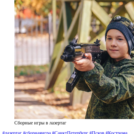
Сборные игры в лазертаг
#лазертаг
#сборнаяигра
#СанктПетербург
#Псков
#Кострома