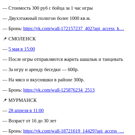
— Стоимость 300 руб с бойца за 1 час игры
— Двухэтажный полигон более 1000 кв.м.
— Бронь:
https://vk.com/wall-172157237_402?api_access_k…
📌 СМОЛЕНСК
—
5 мая в 15:00
— После игры отправляются жарить шашлык и танцевать
— За игру и аренду беседки — 600р.
— На мясо и вкусняшки в районе 300р.
— Бронь:
https://vk.com/wall-125876234_2513
📌 МУРМАНСК
—
28 апреля в 11:00
— Возраст от 16 до 30 лет
— Бронь:
https://vk.com/wall-18721619_14429?api_access_…