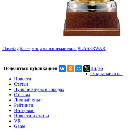
#lasertag
#лазертаг
#майскиеманевры
#LASERWAR
Поделиться публикацией
Видео
Открытые игры
Новости
Статьи
Лучшие клубы в городах
Отзывы
Личный опыт
Рейтинги
Интервью
Новости и статьи
VR
Game