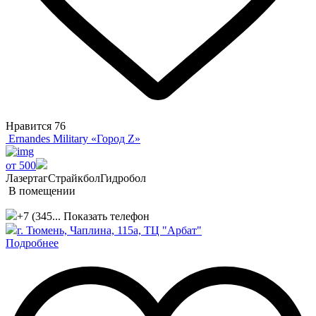
Нравится
76
Ernandes Military «Город Z»
от 500
Лазертаг
Страйкбол
Гидробол
В помещении
+7 (345...
Показать телефон
г. Тюмень, Чаплина, 115а, ТЦ "Арбат"
Подробнее