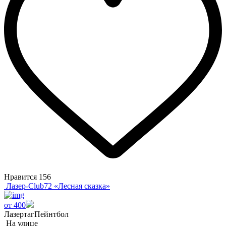
Нравится
156
Лазер-Club72 «Лесная сказка»
от 400
Лазертаг
Пейнтбол
На улице