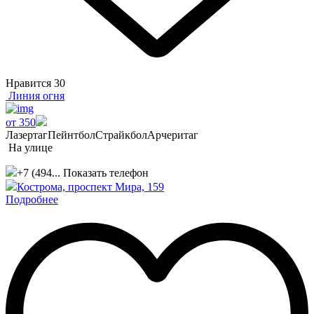
Нравится
30
Линия огня
от 350
Лазертаг
Пейнтбол
Страйкбол
Арчеритаг
На улице
+7 (494...
Показать телефон
Кострома, проспект Мира, 159
Подробнее