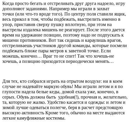
Когда просто бегать и отстреливать друг друга надоело, игру
дополняют заданиями. Например мы играли в захват
точки (или что-то вроде того). По центру поля ставили ящик,
весь прикол в том, чтобы подбежать, выстрелить именно в
упор, приставив сверху пушку вплотную, при этом на
выстрелы издалека мишень не реагирует. После этого дается
время на удержание позиции, поэтому надо не подпускать к
мишени противников. Вот так сидишь и караулишь врагов,
отстреливаешь участников другой команды, которые посмели
подбежать ближе пары метров к заветной точке. Если
можешь, конечно… Враг то не спит! Так что хочешь-не
хочешь, а позицию приходится периодически менять…
Для тех, кто собрался играть на отрытом воздухе: ни в коем
случае не надевайте маркую обувь! Мы играли летом и я по
глупости надела белые кеды, домой ехала уже, конечно, в
серых. Обувь должна быть удобная(!), прочная и, желательно,
та, которую не жалко. Удобство касается и одежды: и летом и
зимой лучше одеваться полегче, беря в расчет предстоящую
высокую активность Кроме того, обычно на месте выдаются
легкие камуфляжные костюмы.