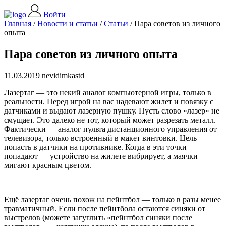
Войти
Главная
/
Новости и статьи
/
Статьи
/
Пара советов из личного
опыта
Пара советов из личного опыта
11.03.2019 nevidimkastd
Лазертаг — это некий аналог компьютерной игры, только в
реальности. Перед игрой на вас надевают жилет и повязку с
датчиками и выдают лазерную пушку. Пусть слово «лазер» не
смущает. Это далеко не тот, который может разрезать металл.
Фактически — аналог пульта дистанционного управления от
телевизора, только встроенный в макет винтовки. Цель —
попасть в датчики на противнике. Когда в эти точки
попадают — устройство на жилете вибрирует, а маячки
мигают красным цветом.
Ещё лазертаг очень похож на пейнтбол — только в разы менее
травматичный. Если после пейнтбола остаются синяки от
выстрелов (можете загуглить «пейнтбол синяки после