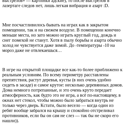
выстрелов» — картинки адские), то после выстрелов в
лазертаге следов нет, лишь легкая вибрация и азарт :D.
Мне посчастливилось бывать на играх как в закрытом
помещении, так и на свежем воздухе. В помещении конечно
меньше места, но зато можно играть круглый год, дождь и
снег помехой не станут. Хотя в пылу борьбы и азарта обычно
холод не чувствуется даже зимой. До -температуры -10 на
мороз даже не отвлекаешься…
В игре на открытой площадке все как-то более приближено к
реальным условиям. По всему периметру расставлены
препятствия, растут деревья, кусты (в них очень удобно
сидеть в засаде) и самое крутое: несколько деревянных домов.
Дома немного потрепанные, и это очень круто передает
атмосферность, как будто это не игра, а всё по-настоящему, в
окнах нет стекол, чтобы можно было забраться внутрь не
только через дверь. Кстати, было весело — когда один из
ребят вообще забрался на крышу и спокойно отстреливал
противников, если бы он сам не слез — так бы не скоро его
нашли)).