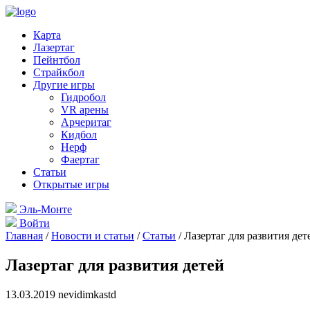
Карта
Лазертаг
Пейнтбол
Страйкбол
Другие игры
Гидробол
VR арены
Арчеритаг
Кидбол
Нерф
Фаертаг
Статьи
Открытые игры
Эль-Монте
Войти
Главная
/
Новости и статьи
/
Статьи
/
Лазертаг для развития дет
Лазертаг для развития детей
13.03.2019 nevidimkastd