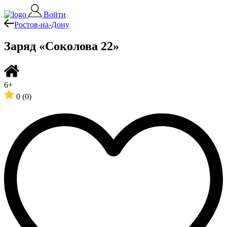
Войти
Ростов-на-Дону
Заряд «Соколова 22»
6+
0
(0)