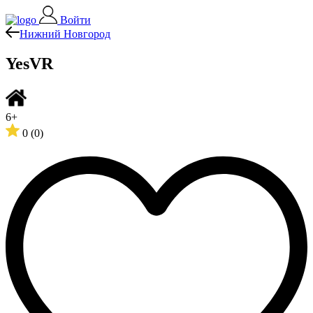
Войти
Нижний Новгород
YesVR
6+
0
(0)