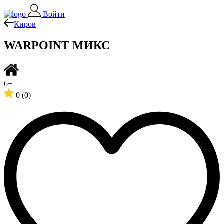
Войти
Киров
WARPOINT МИКС
6+
0
(0)