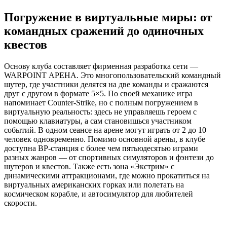
Погружение в виртуальные миры: от
командных сражений до одиночных
квестов
Основу клуба составляет фирменная разработка сети —
WARPOINT АРЕНА. Это многопользовательский командный
шутер, где участники делятся на две команды и сражаются
друг с другом в формате 5×5. По своей механике игра
напоминает Counter-Strike, но с полным погружением в
виртуальную реальность: здесь не управляешь героем с
помощью клавиатуры, а сам становишься участником
событий. В одном сеансе на арене могут играть от 2 до 10
человек одновременно. Помимо основной арены, в клубе
доступна ВР-станция с более чем пятьюдесятью играми
разных жанров — от спортивных симуляторов и фэнтези до
шутеров и квестов. Также есть зона «Экстрим» с
динамическими аттракционами, где можно прокатиться на
виртуальных американских горках или полетать на
космическом корабле, и автосимулятор для любителей
скорости.