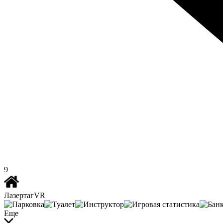
9
Лазертаг
VR
Еще