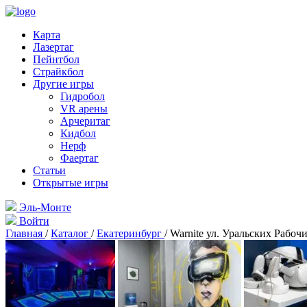
Карта
Лазертаг
Пейнтбол
Страйкбол
Другие игры
Гидробол
VR арены
Арчеритаг
Кидбол
Нерф
Фаертаг
Статьи
Открытые игры
Эль-Монте
Войти
Главная
/
Каталог
/
Екатеринбург
/
Warnite ул. Уральских Рабоч