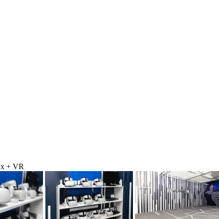
их + VR