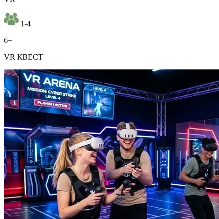
1-4
6+
VR КВЕСТ