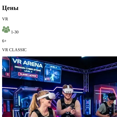
Цены
VR
1-30
6+
VR CLASSIC