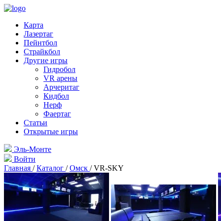
Карта
Лазертаг
Пейнтбол
Страйкбол
Другие игры
Гидробол
VR арены
Арчеритаг
Кидбол
Нерф
Фаертаг
Статьи
Открытые игры
Эль-Монте
Войти
Главная
/
Каталог
/
Омск
/
VR-SKY