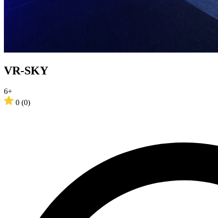
VR-SKY
6+
0
(0)