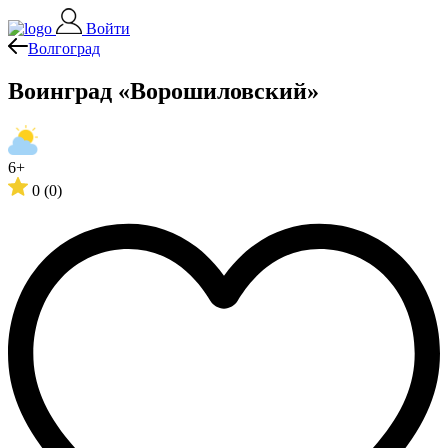
Войти
Волгоград
Воинград «Ворошиловский»
6+
0
(0)