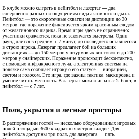
В клубе можно сыграть в пейнтбол и лазертаг — два
совершенно разных по ощущениям вида активного отдыха.
Пейнтбол — это скоротечные схватки на дистанции до 30
метров, где поражение фиксируется ярким красочным следом
от желатинового шарика. Время игры здесь не ограничено:
участники сражаются, пока не закончатся выстрелы. Один
раунд длится в среднем 5–7 минут, до последнего оставшегося
в строю игрока. Лазертаг предлагает бой на больших
дистанциях — до 150 метров у штурмовых винтовок и до 200
метров у снайперских. Поражение происходит бесконтактно,
с помощью инфракрасного луча, а электронная система на
повязке сама сообщает игроку о его статусе — вибрацией,
светом и голосом. Это игра, где важны тактика, маскировка и
умение читать местность. В лазертаг можно играть с 5–6 лет, в
пейнтбол — с 7 лет.
Поля, укрытия и лесные просторы
В распоряжении гостей — несколько оборудованных игровых
полей площадью 3600 квадратных метров каждое. Для
пейнтбола доступны три поля, для лазертага — пять.