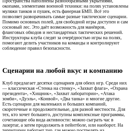
Пространства наполнены разнообразными укрытиями,
окопами, элементами военной техники: на полях установлены
муляжи танков и пушек, есть фанерная БМП. Всё это
позволяет разворачивать самые разные тактические сценарии.
Помимо основных полей, для свободной игры доступен и сам
сосновый лес. Это даёт возможность для манёвров,
фланговых обходов и нестандартных тактических решений.
Инструкторы клуба следят за очерёдностью игры на полях,
помогают делить участников на команды и контролируют
соблюдение правил безопасности.
Сценарии на любой вкус и компанию
Клуб предлагает десятки сценариев для обеих игр. Среди них
— классическая «Стенка на стенку», «Захват флага», «Охрана
президента», «Хищник», «Захват лаборатории», «Атака
зомби», «Дуэль», «Конвой», «Два танка» и многие другие.
Есть сценарии для маленьких и больших компаний,
скоротечные и продолжительные, для разной местности. Для
тех, кто хочет большего, доступны комплексные программы,
сочетающие оба вида активности: можно сыграть час в
лазертаг, а затем продолжить в пейнтболе, или наоборот. На
территории работает тир, где можно пострелять из