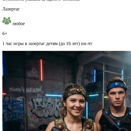
Лазертаг
любое
6+
1 час игры в лазертаг детям (до 16 лет) пн-чт