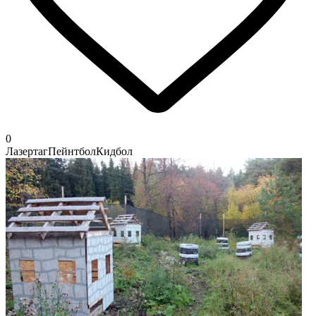
0
Лазертаг
Пейнтбол
Кидбол