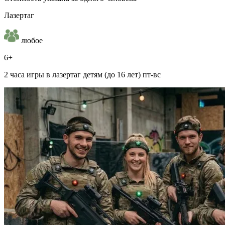
Лазертаг
любое
6+
2 часа игры в лазертаг детям (до 16 лет) пт-вс