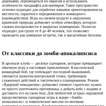
деревьями, перемещаться по оврагам и использовать
особенности ландшафта для манёвров. Такое пространство
отлично подходит для отработки навыков ориентирования на
местности, скрытного передвижения и командного
взаимодействия. Игра на свежем воздухе в окружении
крымской природы добавляет особую атмосферу, которую
сложно воспроизвести в закрытых помещениях. Полигон
подходит для групп от 8 до 40 человек, что позволяет
проводить как камерные встречи, так и масштабные баталии.
От классики до зомби-апокалипсиса
В арсенале клуба — десятки сценариев, которые превращают
обычную игру в настоящее приключение. Классический
командный бой, где побеждает последний выживший,
сменяется захватом контрольной точки, требующим
слаженных действий и тактического планирования. Режим
«Ядерный чемоданчик» добавляет элемент стратегии: нужно
не просто уничтожить противника, а добыть кейс с кодами и
доставить его на свою базу. Для любителей острых ощущений
предусмотрены сценарные игры в жанре «Зомби-
апокалипсис» и тематические миссии по мотивам
популярных вселенных. Клуб регулярно проводит турниры по